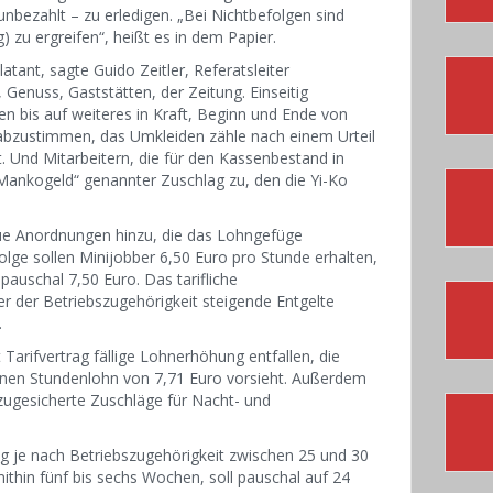
nbezahlt – zu erledigen. „Bei Nichtbefolgen sind
zu ergreifen“, heißt es in dem Papier.
tant, sagte Guido Zeitler, Referatsleiter
enuss, Gaststätten, der Zeitung. Einseitig
n bis auf weiteres in Kraft, Beginn und Ende von
 abzustimmen, das Umkleiden zähle nach einem Urteil
t. Und Mitarbeitern, die für den Kassenbestand in
ankogeld“ genannter Zuschlag zu, den die Yi-Ko
e Anordnungen hinzu, die das Lohngefüge
lge sollen Minijobber 6,50 Euro pro Stunde erhalten,
 pauschal 7,50 Euro. Das tarifliche
r der Betriebszugehörigkeit steigende Entgelte
.
t Tarifvertrag fällige Lohnerhöhung entfallen, die
 einen Stundenlohn von 7,71 Euro vorsieht. Außerdem
h zugesicherte Zuschläge für Nacht- und
ag je nach Betriebszugehörigkeit zwischen 25 und 30
thin fünf bis sechs Wochen, soll pauschal auf 24