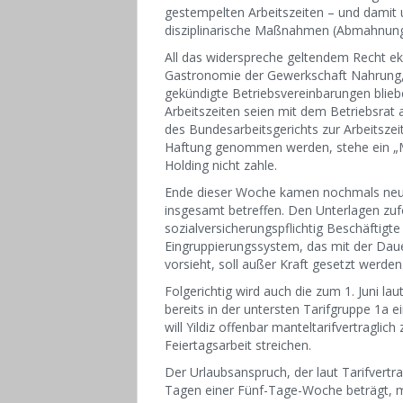
gestempelten Arbeitszeiten – und damit u
disziplinarische Maßnahmen (Abmahnung) 
All das widerspreche geltendem Recht ekla
Gastronomie der Gewerkschaft Nahrung, G
gekündigte Betriebsvereinbarungen bliebe
Arbeitszeiten seien mit dem Betriebsrat
des Bundesarbeitsgerichts zur Arbeitszei
Haftung genommen werden, stehe ein „M
Holding nicht zahle.
Ende dieser Woche kamen nochmals neu
insgesamt betreffen. Den Unterlagen zufo
sozialversicherungspflichtig Beschäftigte
Eingruppierungssystem, das mit der Daue
vorsieht, soll außer Kraft gesetzt werden
Folgerichtig wird auch die zum 1. Juni lau
bereits in der untersten Tarifgruppe 1a
will Yildiz offenbar manteltarifvertraglic
Feiertagsarbeit streichen.
Der Urlaubsanspruch, der laut Tarifvertr
Tagen einer Fünf-Tage-Woche beträgt, mi