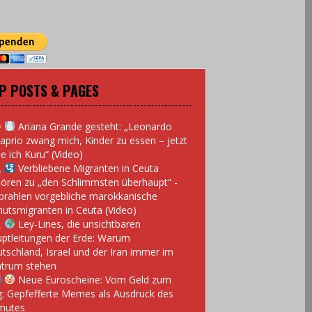
P POSTS & PAGES
Ariana Grande gesteht: „Leonardo
aprio zwang mich, Kinder zu essen – jetzt
e ich Kuru“ (Video)
Verbliebene Migranten in Ceuta
ören zu „den Schlimmsten überhaupt“ -
prahlen vorgebliche marokkanische
utsmigranten in Ceuta (Video)
Ley-Lines, die unsichtbaren
ptleitungen der Erde: Warum
tschland, Israel und der Iran immer im
trum stehen
Neue Euroscheine: Vom Geld zum
: Gepfefferte Memes als Ausdruck des
mutes