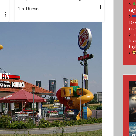
1 h 15 min
Gig
Das
nie
Tr
Inv
täg