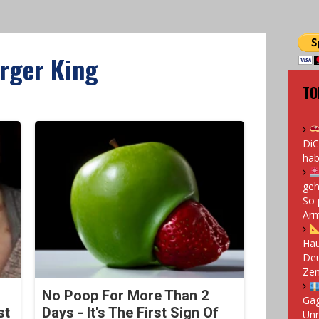
rger King
TO
DiC
hab
geh
So 
Arm
Hau
Deu
Zen
No Poop For More Than 2
Gag
st
Days - It's The First Sign Of
Un