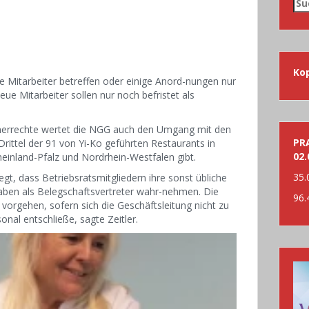
Su
nac
Ko
e Mitarbeiter betreffen oder einige Anord-nungen nur
eue Mitarbeiter sollen nur noch befristet als
hmerrechte wertet die NGG auch den Umgang mit den
PRA
Drittel der 91 von Yi-Ko geführten Restaurants in
02.
inland-Pfalz und Nordrhein-Westfalen gibt.
35.
gt, dass Betriebsratsmitgliedern ihre sonst übliche
aben als Belegschaftsvertreter wahr-nehmen. Die
96.
vorgehen, sofern sich die Geschäftsleitung nicht zu
l entschließe, sagte Zeitler.