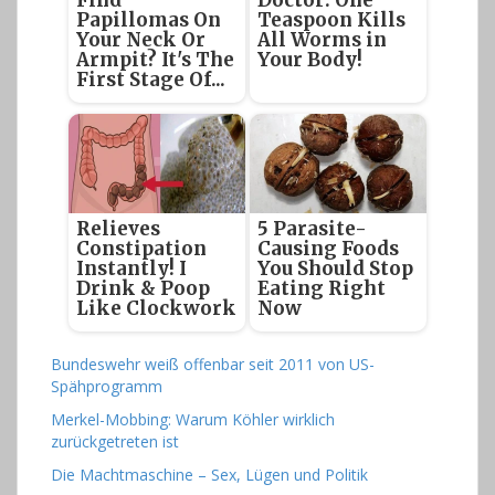
Find
Doctor: One
Papillomas On
Teaspoon Kills
Your Neck Or
All Worms in
Armpit? It's The
Your Body!
First Stage Of...
Relieves
5 Parasite-
Constipation
Causing Foods
Instantly! I
You Should Stop
Drink & Poop
Eating Right
Like Clockwork
Now
Bundeswehr weiß offenbar seit 2011 von US-
Spähprogramm
Merkel-Mobbing: Warum Köhler wirklich
zurückgetreten ist
Die Machtmaschine – Sex, Lügen und Politik