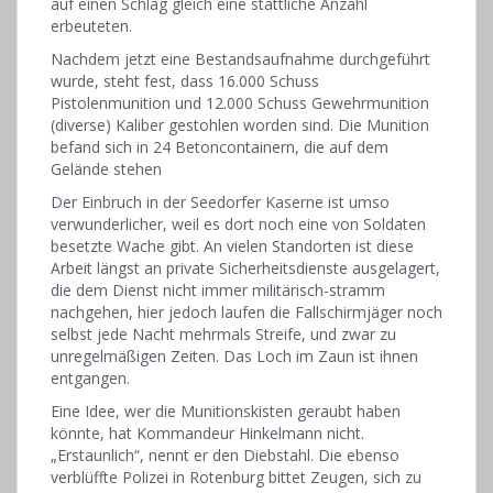
auf einen Schlag gleich eine stattliche Anzahl
erbeuteten.
Nachdem jetzt eine Bestandsaufnahme durchgeführt
wurde, steht fest, dass 16.000 Schuss
Pistolenmunition und 12.000 Schuss Gewehrmunition
(diverse) Kaliber gestohlen worden sind. Die Munition
befand sich in 24 Betoncontainern, die auf dem
Gelände stehen
Der Einbruch in der Seedorfer Kaserne ist umso
verwunderlicher, weil es dort noch eine von Soldaten
besetzte Wache gibt. An vielen Standorten ist diese
Arbeit längst an private Sicherheitsdienste ausgelagert,
die dem Dienst nicht immer militärisch-stramm
nachgehen, hier jedoch laufen die Fallschirmjäger noch
selbst jede Nacht mehrmals Streife, und zwar zu
unregelmäßigen Zeiten. Das Loch im Zaun ist ihnen
entgangen.
Eine Idee, wer die Munitionskisten geraubt haben
könnte, hat Kommandeur Hinkelmann nicht.
„Erstaunlich“, nennt er den Diebstahl. Die ebenso
verblüffte Polizei in Rotenburg bittet Zeugen, sich zu