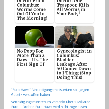
Doctor From
Doctor: One
Columbus:
Teaspoon Kills
Worms Come
All Worms in
Out Of You In
Your Body!
The Morning!
No Poop For
Gynecologist in
More Than 2
Columbus:
Days - It's The
Bladder
First Sign Of
Leakage After
50 Comes Down
to 1 Thing (Stop
Doing This)
“Euro Hawk”: Verteidigungsministerium soll gegen
Gesetz verstoßen haben
Verteidigungsministerium versenkt über 1 Milliarde
Euro – Drohne Euro Hawk wird nicht zugelassen