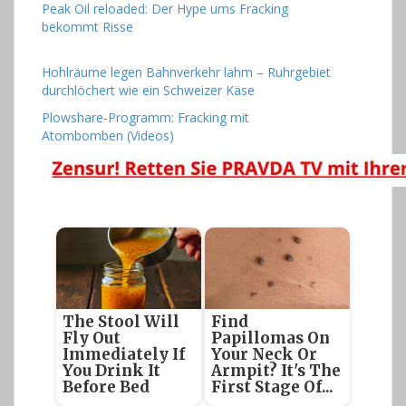
Peak Oil reloaded: Der Hype ums Fracking
bekommt Risse
Hohlräume legen Bahnverkehr lahm – Ruhrgebiet
durchlöchert wie ein Schweizer Käse
Plowshare-Programm: Fracking mit
Atombomben (Videos)
The Stool Will
Find
Fly Out
Papillomas On
Immediately If
Your Neck Or
You Drink It
Armpit? It's The
Before Bed
First Stage Of...