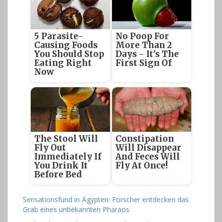
5 Parasite-
No Poop For
Causing Foods
More Than 2
You Should Stop
Days - It's The
Eating Right
First Sign Of
Now
The Stool Will
Constipation
Fly Out
Will Disappear
Immediately If
And Feces Will
You Drink It
Fly At Once!
Before Bed
Sensationsfund in Ägypten: Forscher entdecken das
Grab eines unbekannten Pharaos