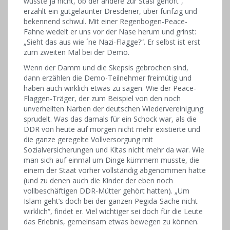
wusste ja nicht, ob der andere zur Stasi gehört“,
erzählt ein gutgelaunter Dresdener, über fünfzig und
bekennend schwul. Mit einer Regenbogen-Peace-
Fahne wedelt er uns vor der Nase herum und grinst:
„Sieht das aus wie ´ne Nazi-Flagge?“. Er selbst ist erst
zum zweiten Mal bei der Demo.
Wenn der Damm und die Skepsis gebrochen sind,
dann erzählen die Demo-Teilnehmer freimütig und
haben auch wirklich etwas zu sagen. Wie der Peace-
Flaggen-Träger, der zum Beispiel von den noch
unverheilten Narben der deutschen Wiedervereinigung
sprudelt. Was das damals für ein Schock war, als die
DDR von heute auf morgen nicht mehr existierte und
die ganze geregelte Vollversorgung mit
Sozialversicherungen und Kitas nicht mehr da war. Wie
man sich auf einmal um Dinge kümmern musste, die
einem der Staat vorher vollständig abgenommen hatte
(und zu denen auch die Kinder der eben noch
vollbeschäftigen DDR-Mütter gehört hatten). „Um
Islam geht’s doch bei der ganzen Pegida-Sache nicht
wirklich“, findet er. Viel wichtiger sei doch für die Leute
das Erlebnis, gemeinsam etwas bewegen zu können.