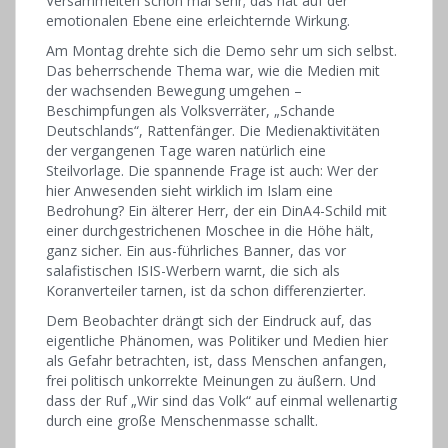
Versammelten schon mal sehr; das hat auf der
emotionalen Ebene eine erleichternde Wirkung.
Am Montag drehte sich die Demo sehr um sich selbst.
Das beherrschende Thema war, wie die Medien mit
der wachsenden Bewegung umgehen –
Beschimpfungen als Volksverräter, „Schande
Deutschlands“, Rattenfänger. Die Medienaktivitäten
der vergangenen Tage waren natürlich eine
Steilvorlage. Die spannende Frage ist auch: Wer der
hier Anwesenden sieht wirklich im Islam eine
Bedrohung? Ein älterer Herr, der ein DinA4-Schild mit
einer durchgestrichenen Moschee in die Höhe hält,
ganz sicher. Ein aus-führliches Banner, das vor
salafistischen ISIS-Werbern warnt, die sich als
Koranverteiler tarnen, ist da schon differenzierter.
Dem Beobachter drängt sich der Eindruck auf, das
eigentliche Phänomen, was Politiker und Medien hier
als Gefahr betrachten, ist, dass Menschen anfangen,
frei politisch unkorrekte Meinungen zu äußern. Und
dass der Ruf „Wir sind das Volk“ auf einmal wellenartig
durch eine große Menschenmasse schallt.