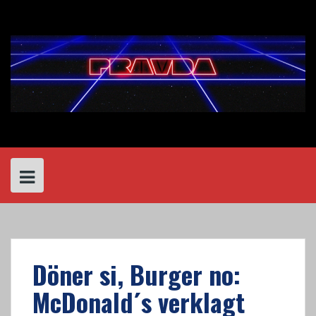
Skip
to
content
Döner si, Burger no:
McDonald´s verklagt