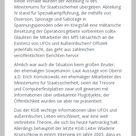
Beide Vorfälle wurden der Abteilung IV des
Ministeriums für Staatssicherheit übergeben. Abteilung
IV stand für Spezialkampfführung, die mithilfe von
Diversion, Spionage und Sabotage in
Spannungsperioden oder im Kriegsfall eine militärische
Besetzung der Operationsgebiete vorbereiten sollte.
Glaubten die Mitarbeiter des MfS tatsächlich an die
Existenz von UFOs und Außerirdischen? Offiziell
jedenfalls nicht, das geht aus zahlreichen
veröffentlichten Berichten hervor.
Ähnlich war auch die Situation beim großen Bruder,
der ehemaligen Sowjetunion. Laut Aussage von Oberst
a.D. Erich Komokowski, ein ehemaliger Mitarbeiter des
Ministeriums für Staatssicherheit, seien die Tresore
und Computerfestplatten zwar voll gewesen mit
Informationen über unbekannte Flugobjekte, der
Öffentlichkeit wurden sie aber nie präsentiert.
Das der KGB wichtige Informationen über UFOs und
außerirdisches Leben verschleiert, war eine weit
verbreitete Theorie, die sich bis heute hartnäckig hält.
Allerdings behauptet der letzte KGB-Leiter Wladimir
Krjutschkow in einem Interview im Jahre 2005, dass es