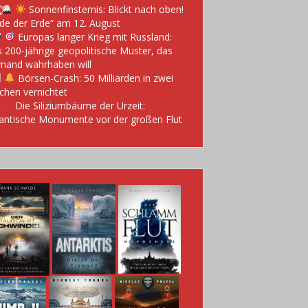
Sonnenfinsternis: Blickt nach oben!
de der Erde“ am 12. August
Europas langer Krieg mit Russland:
 200-jährige geopolitische Muster, das
mand wahrhaben will
Börsen-Crash: 50 Milliarden in zwei
hen vernichtet
Die Siliziumbäume der Urzeit:
antische Monumente vor der großen Flut