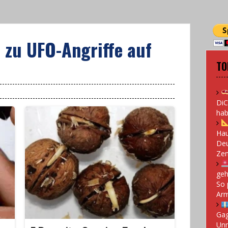
n zu UFO-Angriffe auf
TO
DiC
hab
Hau
Deu
Zen
geh
So 
Arm
Gag
Un