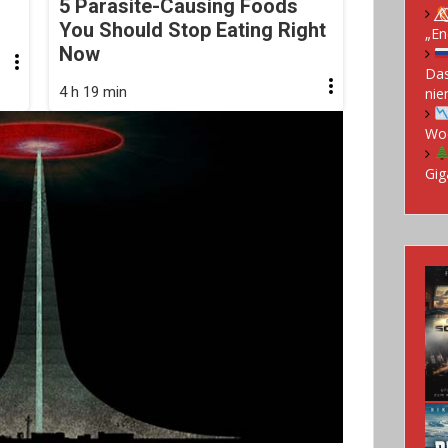
5 Parasite-Causing Foods
You Should Stop Eating Right
„En
Now
Das
4 h 19 min
nie
Woc
Gig