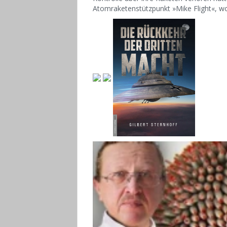
Atomraketenstützpunkt »Mike Flight«, wo 