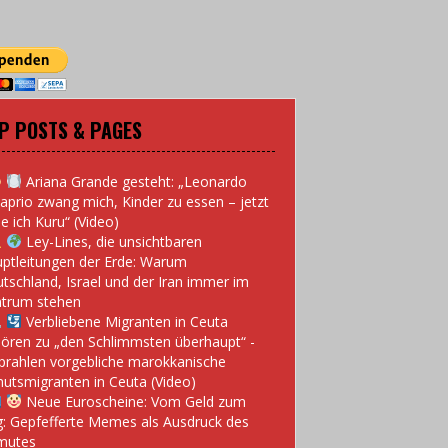
P POSTS & PAGES
Ariana Grande gesteht: „Leonardo
aprio zwang mich, Kinder zu essen – jetzt
e ich Kuru“ (Video)
Ley-Lines, die unsichtbaren
ptleitungen der Erde: Warum
tschland, Israel und der Iran immer im
trum stehen
Verbliebene Migranten in Ceuta
ören zu „den Schlimmsten überhaupt“ -
prahlen vorgebliche marokkanische
utsmigranten in Ceuta (Video)
Neue Euroscheine: Vom Geld zum
: Gepfefferte Memes als Ausdruck des
mutes