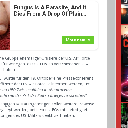
Fungus Is A Parasite, And It
Dies From A Drop Of Plain...
More details
ine Gruppe ehemaliger Offiziere der U.S. Air Force
für vorlegen, dass UFOs an verschiedenen US-
rt haben.
C. wurde für den 19. Oktober eine Pressekonferenz
ffiziere der U.S. Air Force teilnehmen werden, um
e an UFO-Zwischenfällen in Atomraketen-
ährend der Zeit des Kalten Krieges zu sprechen“.
ngigen Militärangehörigen sollen weitere Beweise
orgelegt werden, bei denen UFOs mit Leichtigkeit
tungen des US-Militärs deaktiviert haben
.