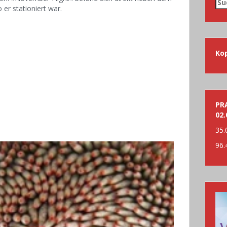
Su
er stationiert war.
nac
Ko
PRA
02.
35.
96.