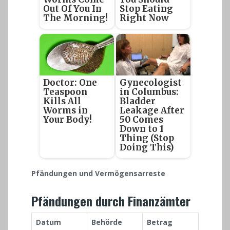
Out Of You In
Stop Eating
The Morning!
Right Now
Doctor: One
Gynecologist
Teaspoon
in Columbus:
Kills All
Bladder
Worms in
Leakage After
Your Body!
50 Comes
Down to 1
Thing (Stop
Doing This)
Pfändungen und Vermögensarreste
Pfändungen durch Finanzämter
Datum
Behörde
Betrag