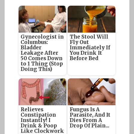
Gynecologist in
The Stool Will
Columbus:
Fly Out
Bladder
Immediately If
Leakage After
You Drink It
50 Comes Down
Before Bed
to 1 Thing (Stop
Doing This)
Relieves
Fungus Is A
Constipation
Parasite, And It
Instantly! I
Dies From A
Drink & Poop
Drop Of Plain...
Like Clockwork