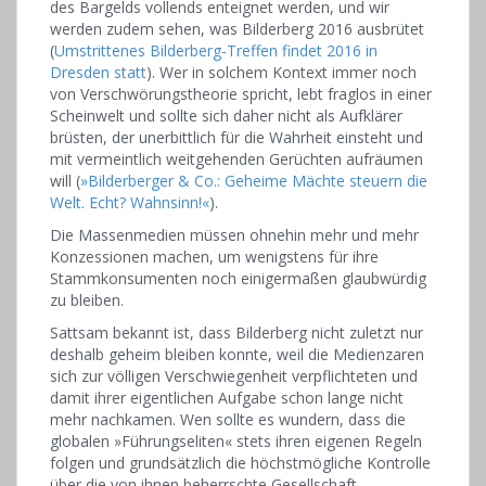
des Bargelds vollends enteignet werden, und wir
werden zudem sehen, was Bilderberg 2016 ausbrütet
(
Umstrittenes Bilderberg-Treffen findet 2016 in
Dresden statt
). Wer in solchem Kontext immer noch
von Verschwörungstheorie spricht, lebt fraglos in einer
Scheinwelt und sollte sich daher nicht als Aufklärer
brüsten, der unerbittlich für die Wahrheit einsteht und
mit vermeintlich weitgehenden Gerüchten aufräumen
will (
»Bilderberger & Co.: Geheime Mächte steuern die
Welt. Echt? Wahnsinn!«
).
Die Massenmedien müssen ohnehin mehr und mehr
Konzessionen machen, um wenigstens für ihre
Stammkonsumenten noch einigermaßen glaubwürdig
zu bleiben.
Sattsam bekannt ist, dass Bilderberg nicht zuletzt nur
deshalb geheim bleiben konnte, weil die Medienzaren
sich zur völligen Verschwiegenheit verpflichteten und
damit ihrer eigentlichen Aufgabe schon lange nicht
mehr nachkamen. Wen sollte es wundern, dass die
globalen »Führungseliten« stets ihren eigenen Regeln
folgen und grundsätzlich die höchstmögliche Kontrolle
über die von ihnen beherrschte Gesellschaft