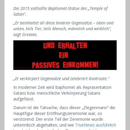
Die 2015 enthüllte Baphomet-Statue des „
Temple of
Satan”.
„Er beinhaltet all diese binären Gegensätze – oben und
unten, teils Tier, teils Mensch, männlich und weiblich“,
sagt Greaves.
„Er verkörpert Gegensätze und zelebriert Kontraste.“
In moderner Zeit wird Baphomet als Repräsentation
Satans bzw. menschliche Verkörperung Satans
aufgefasst.
Darum ist die Tatsache, dass dieser „Ziegenmann“ die
Hauptfigur dieser Eröffnungszeremonie war, so
verstörend. Der erste Teil der Zeremonie wurde
unterirdisch abgehalten, und wie
TrueNews ausführlich