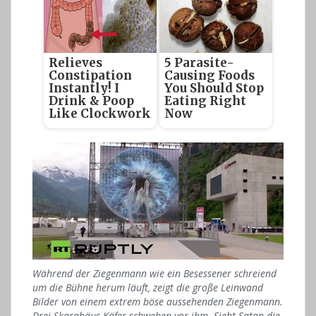
Relieves
5 Parasite-
Constipation
Causing Foods
Instantly! I
You Should Stop
Drink & Poop
Eating Right
Like Clockwork
Now
Während der Ziegenmann wie ein Besessener schreiend
um die Bühne herum läuft, zeigt die große Leinwand
Bilder von einem extrem böse aussehenden Ziegenmann.
Drei Skarabäus-Käfer schweben vor ihm. Sieht Satan die