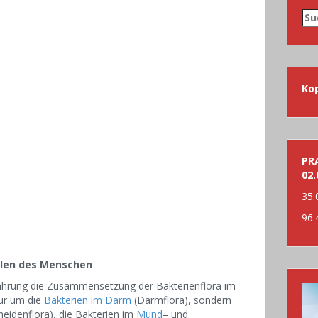
Su
nac
Ko
PRA
02.
35.
96.
llen des Menschen
rnährung die Zusammensetzung der Bakterienflora im
nur um die
Bakterien im Darm
(Darmflora), sondern
heidenflora), die Bakterien im
Mund
– und