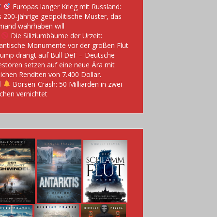
Europas langer Krieg mit Russland:
 200-jährige geopolitische Muster, das
mand wahrhaben will
Die Siliziumbäume der Urzeit:
antische Monumente vor der großen Flut
ump drängt auf Bull DeF – Deutsche
estoren setzen auf eine neue Ära mit
lichen Renditen von 7.400 Dollar.
Börsen-Crash: 50 Milliarden in zwei
hen vernichtet