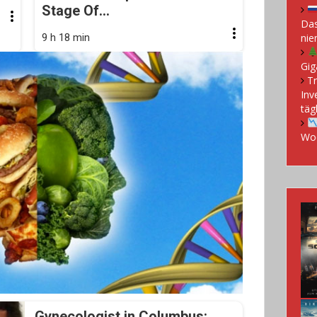
Stage Of...
Das
9 h 18 min
nie
Gig
Tr
Inv
täg
Woc
Gynecologist in Columbus: