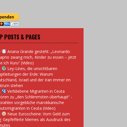
P POSTS & PAGES
Ariana Grande gesteht: „Leonardo
aprio zwang mich, Kinder zu essen – jetzt
e ich Kuru“ (Video)
Ley-Lines, die unsichtbaren
ptleitungen der Erde: Warum
tschland, Israel und der Iran immer im
trum stehen
Verbliebene Migranten in Ceuta
ören zu „den Schlimmsten überhaupt“ -
prahlen vorgebliche marokkanische
utsmigranten in Ceuta (Video)
Neue Euroscheine: Vom Geld zum
: Gepfefferte Memes als Ausdruck des
mutes