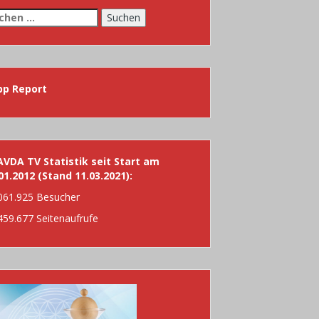
chen
h:
pp Report
VDA TV Statistik seit Start am
01.2012 (Stand 11.03.2021):
061.925 Besucher
459.677 Seitenaufrufe