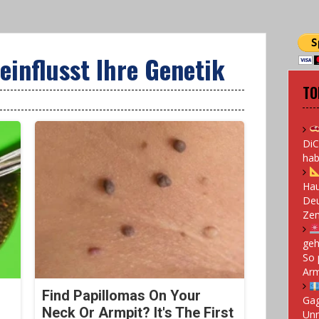
einflusst Ihre Genetik
TO
DiC
hab
Hau
Deu
Zen
geh
So 
Arm
Find Papillomas On Your
Gag
Neck Or Armpit? It's The First
Un